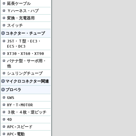
延長ケーブル
Ｙハーネス・ハブ
変換・充電器用
スイッチ
コネクター・チューブ
JST・Ｔ型・EC3・
EC5・DC3
XT30・XT60・XT90
バナナ型・サーボ用・
他
シュリングチューブ
マイクロコネクター関連
プロペラ
GWS
HY・T-MOTOR
３枚・４枚・逆ピッチ
4D
APC-スピード
APC-電動