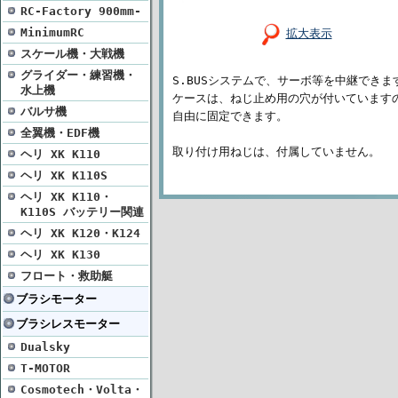
RC-Factory 900mm-
MinimumRC
拡大表示
スケール機・大戦機
グライダー・練習機・
S.BUSシステムで、サーボ等を中継できま
水上機
ケースは、ねじ止め用の穴が付いています
バルサ機
自由に固定できます。
全翼機・EDF機
取り付け用ねじは、付属していません。
ヘリ XK K110
ヘリ XK K110S
ヘリ XK K110・
K110S バッテリー関連
ヘリ XK K120・K124
ヘリ XK K130
フロート・救助艇
ブラシモーター
ブラシレスモーター
Dualsky
T-MOTOR
Cosmotech・Volta・