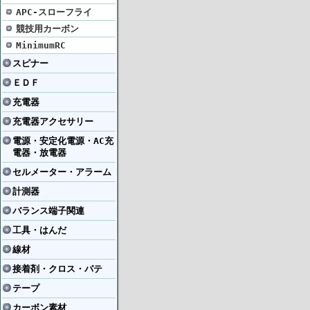
APC-スローフライ
競技用カーボン
MinimumRC
スピナー
ＥＤＦ
充電器
充電器アクセサリー
電源・安定化電源・AC充
電器・放電器
セルメーター・アラーム
計測器
バランス端子関連
工具・はんだ
線材
接着剤・クロス・パテ
テープ
カーボン素材