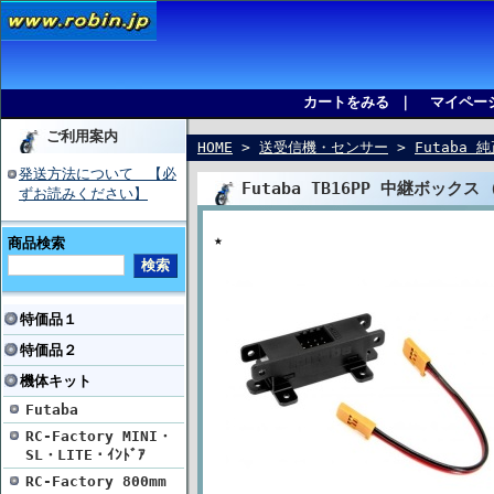
カートをみる
｜
マイペー
ご利用案内
HOME
>
送受信機・センサー
>
Futaba 
発送方法について 【必
Futaba TB16PP 中継ボック
ずお読みください】
★
商品検索
特価品１
特価品２
機体キット
Futaba
RC-Factory MINI・
SL・LITE・ｲﾝﾄﾞｱ
RC-Factory 800mm