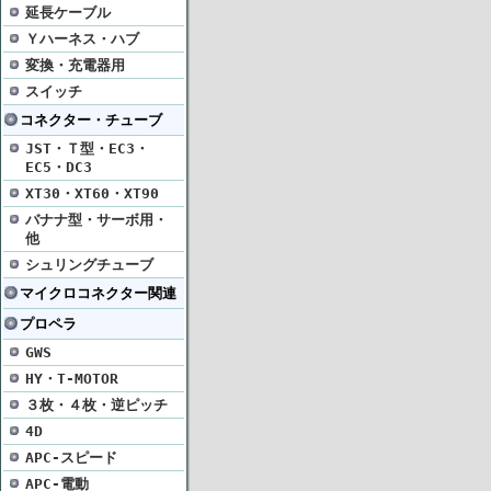
延長ケーブル
Ｙハーネス・ハブ
変換・充電器用
スイッチ
コネクター・チューブ
JST・Ｔ型・EC3・
EC5・DC3
XT30・XT60・XT90
バナナ型・サーボ用・
他
シュリングチューブ
マイクロコネクター関連
プロペラ
GWS
HY・T-MOTOR
３枚・４枚・逆ピッチ
4D
APC-スピード
APC-電動