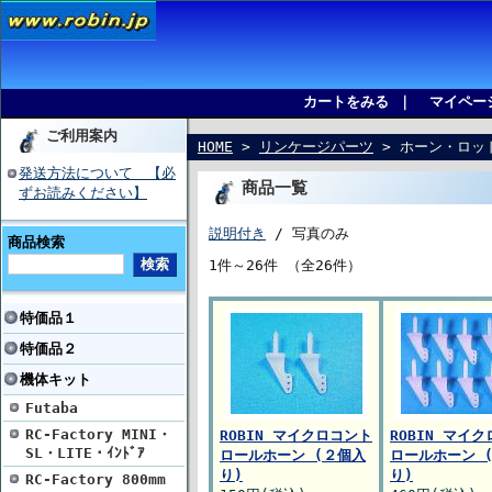
カートをみる
｜
マイペー
ご利用案内
HOME
>
リンケージパーツ
> ホーン・ロッ
発送方法について 【必
商品一覧
ずお読みください】
説明付き
/ 写真のみ
商品検索
1件～26件 （全26件）
特価品１
特価品２
機体キット
Futaba
RC-Factory MINI・
ROBIN マイクロコント
ROBIN マイ
SL・LITE・ｲﾝﾄﾞｱ
ロールホーン (２個入
ロールホーン (
り)
り)
RC-Factory 800mm