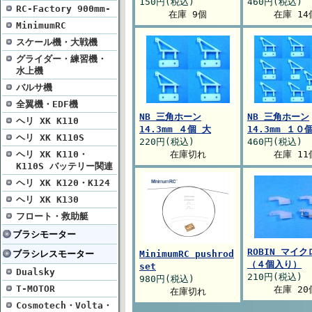
150円(税込)
460円(税込)
RC-Factory 900mm-
在庫 9個
在庫 14
MinimumRC
スケール機・大戦機
グライダー・練習機・
水上機
バルサ機
全翼機・EDF機
NB 三角ホーン
NB 三角ホーン
ヘリ XK K110
14.3mm ４個 大
14.3mm １０
ヘリ XK K110S
220円(税込)
460円(税込)
ヘリ XK K110・
在庫切れ
在庫 11
K110S バッテリー関連
ヘリ XK K120・K124
ヘリ XK K130
フロート・救助艇
ブラシモーター
ROBIN マイ
ブラシレスモーター
MinimumRC pushrod
（４個入り）
set
Dualsky
210円(税込)
980円(税込)
T-MOTOR
在庫 20
在庫切れ
Cosmotech・Volta・