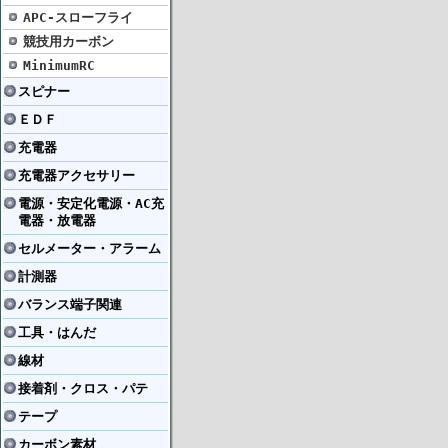
APC-スローフライ
競技用カーボン
MinimumRC
スピナー
ＥＤＦ
充電器
充電器アクセサリー
電源・安定化電源・AC充
電器・放電器
セルメーター・アラーム
計測器
バランス端子関連
工具・はんだ
線材
接着剤・クロス・パテ
テープ
カーボン素材