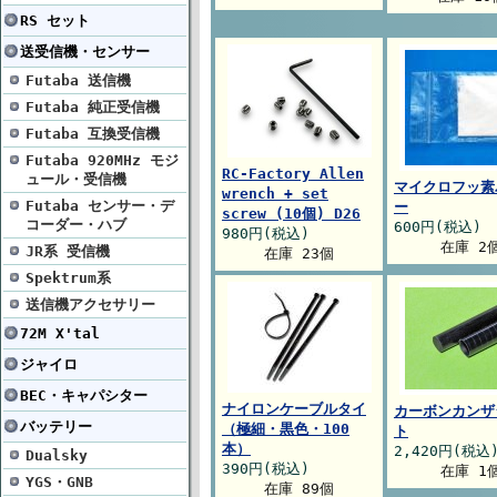
RS セット
送受信機・センサー
Futaba 送信機
Futaba 純正受信機
Futaba 互換受信機
Futaba 920MHz モジ
RC-Factory Allen
ュール・受信機
マイクロフッ素
wrench + set
Futaba センサー・デ
ー
screw (10個) D26
コーダー・ハブ
600円(税込)
980円(税込)
在庫 2
JR系 受信機
在庫 23個
Spektrum系
送信機アクセサリー
72M X'tal
ジャイロ
BEC・キャパシター
ナイロンケーブルタイ
カーボンカンザ
バッテリー
（極細・黒色・100
ト
本）
2,420円(税込
Dualsky
390円(税込)
在庫 1
YGS・GNB
在庫 89個