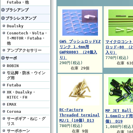
Futaba・他
ブラシアンプ
ブラシレスアンプ
Dualsky
Cosmotech・Volta・
T-MOTOR・Futaba・
GWS プッシュロッドEZ
マイクロコント
他
リンク 1.4mm用
ロッド-08 （
アンプアクセサリー
GWPRH003 （24個入
入り）
り）
770円(税込)
サーボ
290円(税込)
在庫 63
ROBIN
在庫 29個
引込脚・防水・ウイン
グ用
Futaba
XK・Dualsky・
HITEC・FH
EMAX
RC-Factory
MP JET Ball
Corona
Threaded terminal
1.6mmロッド用
サーボギア・ねじ・グ
M2/1 (10個) D13
個） D19
リス
780円(税込)
1,080円(税込
サーボホーン
在庫 9個
在庫 10