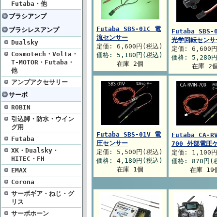
Futaba・他
ブラシアンプ
Futaba SBS-01C 電
ブラシレスアンプ
Futaba SBS-
流センサー
光学回転センサ
Dualsky
定価: 6,600円(税込)
定価: 6,600
Cosmotech・Volta・
価格: 5,180円(税込)
価格: 5,280
T-MOTOR・Futaba・
在庫 2個
在庫 2
他
アンプアクセサリー
サーボ
ROBIN
引込脚・防水・ウイン
グ用
Futaba SBS-01V 電
Futaba CA-R
Futaba
圧センサー
700 外部電圧
XK・Dualsky・
定価: 5,500円(税込)
定価: 1,100
HITEC・FH
価格: 4,180円(税込)
価格: 870円(
在庫 1個
在庫 19
EMAX
Corona
サーボギア・ねじ・グ
リス
サーボホーン