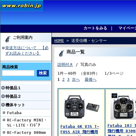
カートをみる
｜
マイペー
ご利用案内
HOME
> 送受信機・センサー
発送方法について 【必
商品一覧
ずお読みください】
説明付き
/ 写真のみ
商品検索
1件～40件 （全83件） 1/3ページ
1
2
3
次へ
最後へ
特価品１
特価品２
機体キット
Futaba
RC-Factory MINI・
SL・LITE・ｲﾝﾄﾞｱ
Futaba 10J 
Futaba 6K V3S T-
飛行機用 R300
FHSS AIR 飛行機用
RC-Factory 800mm