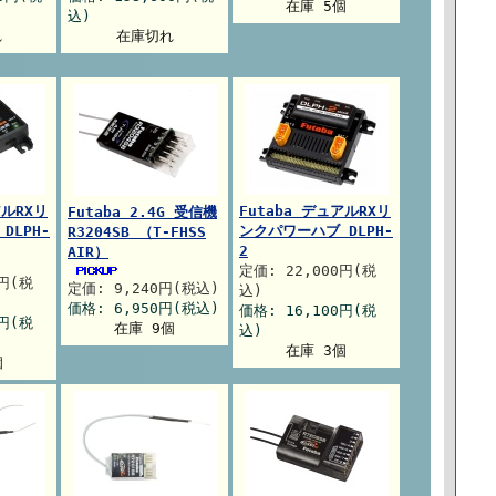
在庫 5個
込)
れ
在庫切れ
アルRXリ
Futaba デュアルRXリ
Futaba 2.4G 受信機
DLPH-
ンクパワーハブ DLPH-
R3204SB （T-FHSS
2
AIR）
定価: 22,000円(税
0円(税
定価: 9,240円(税込)
込)
価格: 6,950円(税込)
価格: 16,100円(税
0円(税
在庫 9個
込)
在庫 3個
個