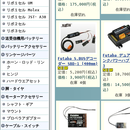
リポ１セル UM
価格: 175,000円(税
込)
込)
在庫切
リポ１セル Molex
在庫切れ
リポ１セル JST･ A30
リポ２セル
リポ３セル
送受信機用バッテリー
バッテリーアクセサリー
リンケージパーツ
Futaba デュ
Futaba S.BUSデコー
ンクパワーハブ 
ホーン・ロッド・リン
ダー SBD-1 (400mm)
3
ク
定価: 5,280円(税込)
ヒンジ
定価: 18,70
価格: 3,900円(税込)
込)
ハードウエアセット
在庫 4個
価格: 14,50
脚・タイヤ
込)
在庫 3
モーターアクセサリー
シャフト・ギア
マウント
プロペラアダプター
ケーブル・スイッチ