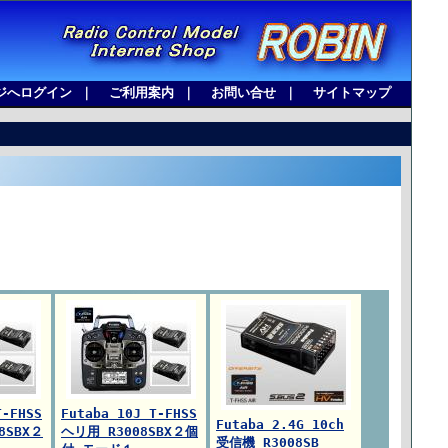
ジへログイン
｜
ご利用案内
｜
お問い合せ
｜
サイトマップ
T-FHSS
Futaba 10J T-FHSS
Futaba 2.4G 10ch
8SBX２
ヘリ用 R3008SBX２個
受信機 R3008SB