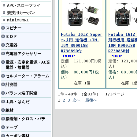
APC-スローフライ
競技用カーボン
MinimumRC
スピナー
Futaba 16IZ Super
Futaba 16IZ
ＥＤＦ
ヘリ用 送信機 +TM-
飛行機用 送信機
充電器
18M R9001SB
18M R9001SB
R7308SB付
R7308SB付
充電器アクセサリー
定価: 121,000円(税
定価: 121,0
電源・安定化電源・AC充
込)
込)
電器・放電器
価格: 88,000円(税
価格: 88,00
セルメーター・アラーム
込)
込)
在庫 1個
在庫 1
計測器
バランス端子関連
1件～40件 （全83件） 1/3ページ
1
2
3
次へ
最後へ
工具・はんだ
線材
接着剤・クロス・パテ
テープ
カーボン素材