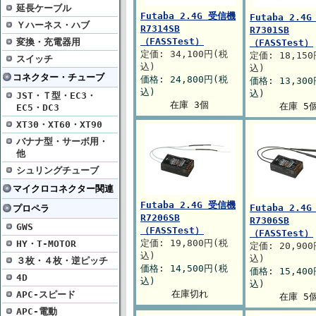
延長ケーブル
Futaba 2.4G 受信機
Futaba 2.4
Ｙハーネス・ハブ
R7314SB
R7301SB
（FASSTest）
変換・充電器用
（FASSTest）
定価: 34,100円(税
定価: 18,15
スイッチ
込)
込)
コネクター・チューブ
価格: 24,800円(税
価格: 13,30
込)
込)
JST・Ｔ型・EC3・
在庫 3個
在庫 5
EC5・DC3
XT30・XT60・XT90
バナナ型・サーボ用・
他
シュリングチューブ
マイクロコネクター関連
Futaba 2.4G 受信機
Futaba 2.4
プロペラ
R7206SB
R7306SB
GWS
（FASSTest）
（FASSTest）
定価: 19,800円(税
HY・T-MOTOR
定価: 20,90
込)
込)
３枚・４枚・逆ピッチ
価格: 14,500円(税
価格: 15,40
4D
込)
込)
在庫切れ
APC-スピード
在庫 5
APC-電動