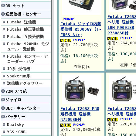
RS セット
送受信機・センサー
Futaba T26S
Futaba 送信機
ヘリ用 送信機 
Futaba ジャイロ内蔵
18M R9001SB
Futaba 純正受信機
受信機 R3306GY (T-
R7308SB付
FHSS Air)
Futaba 互換受信機
定価: 264,0
Futaba 920MHz モジ
定価: 21,780円(税
込)
ュール・受信機
込)
価格: 190,8
価格: 16,100円(税
Futaba センサー・デ
込)
込)
コーダー・ハブ
在庫 1
在庫切れ
JR系 受信機
Spektrum系
送信機アクセサリー
72M X'tal
ジャイロ
BEC・キャパシター
Futaba T26SZ PRO
Futaba T26S
飛行機用 送信機
ヘリ機用 送信
バッテリー
R7308SB付
定価: 220,0
Dualsky
定価: 242,000円(税
込)
YGS・GNB
込)
価格: 158,6