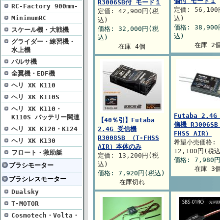
個付 モード１
R3006SB付 モード１
RC-Factory 900mm-
定価: 56,10
定価: 42,900円(税
MinimumRC
込)
込)
価格: 38,90
価格: 32,000円(税
スケール機・大戦機
込)
込)
グライダー・練習機・
在庫 2
在庫 4個
水上機
バルサ機
全翼機・EDF機
ヘリ XK K110
ヘリ XK K110S
ヘリ XK K110・
Futaba 2.4G
K110S バッテリー関連
【40％引】Futaba
信機 R3006SB
ヘリ XK K120・K124
2.4G 受信機
FHSS AIR）
R3008SB （T-FHSS
ヘリ XK K130
希望小売価格:
AIR）本体のみ
12,100円(税込
フロート・救助艇
定価: 13,200円(税
価格: 7,980
込)
ブラシモーター
在庫 3
価格: 7,920円(税込)
ブラシレスモーター
在庫切れ
Dualsky
T-MOTOR
Cosmotech・Volta・