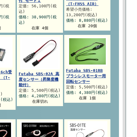
付 モード１
（T-FHSS AIR）
0円(税
定価: 56,100円(税
希望小売価格:
込)
13,200円(税込)
0円(税
価格: 38,900円(税
価格: 8,880円(税込)
込)
在庫 20個
個
在庫 4個
Futaba SBS-01RB
 6ch受
Futaba SBS-02A 高
ブラシレスモーター用
 （T-
度センサー（昇降度機
回転センサー
能付）
定価: 5,500円(税込)
定価: 5,500円(税込)
価格: 4,380円(税込)
)
価格: 4,280円(税込)
在庫 1個
円(税込)
在庫切れ
個